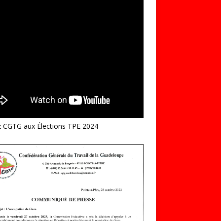
z CGTG aux Élections TPE 2024