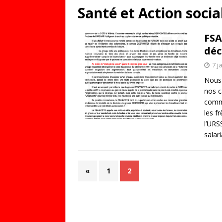
Santé et Action socia
FSA
déc
7 j
Nous
nos c
comme
les f
l’URS
salar
«
1
2