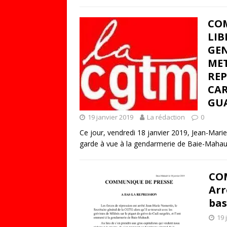
COM
LIB
GEN
MET
REP
CAR
GUA
19 janvier 2019
La rédaction
0
Ce jour, vendredi 18 janvier 2019, Jean-Mar
garde à vue à la gendarmerie de Baie-Mahaul
COM
Arr
bas
19 