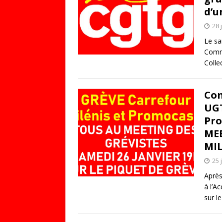
d’u
28 
Le sa
Commu
Collec
Com
UGT
Pro
MEE
MIL
25 
Après
à l’A
sur l