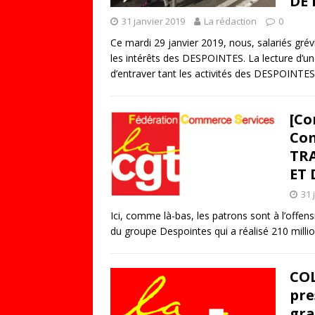
DE 
31 janvier 2019
La rédaction
0
Ce mardi 29 janvier 2019, nous, salariés gr
les intérêts des DESPOINTES. La lecture d’une
d’entraver tant les activités des DESPOINTE
[Co
Com
TR
ET
31 
Ici, comme là-bas, les patrons sont à l’offensi
du groupe Despointes qui a réalisé 210 mill
COL
pre
gra