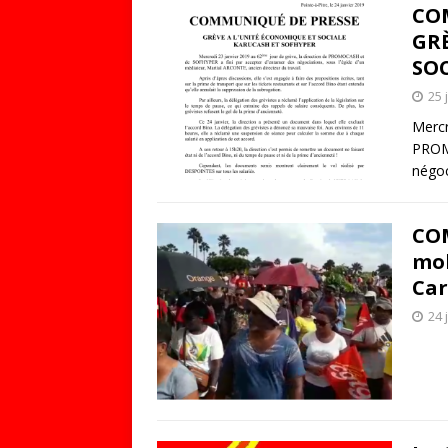
COM
GRÈ
SO
25 
Mercr
PROMO
négoc
COM
mob
Car
24 