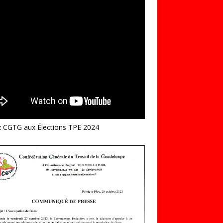
z CGTG aux Élections TPE 2024