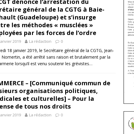
CGT dénonce l’arrestation du
rétaire général de la CGTG à Baie-
ault (Guadeloupe) et s’insurge
tre les méthodes « musclées »
loyées par les forces de l’ordre
janvier 2019
La rédaction
0
edi 18 janvier 2019, le Secrétaire général de la CGTG, Jean-
 Nomertin, a été arrêté sans raison et brutalement par la
rmerie lorsqu’il est venu soutenir les grévistes…
MMERCE – [Communiqué commun de
sieurs organisations politiques,
dicales et culturelles] – Pour la
ense de tous nos droits
janvier 2019
La rédaction
0