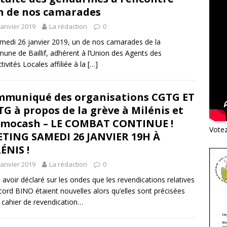
n de nos camarades
janvier 2019
La rédaction
0
medi 26 janvier 2019, un de nos camarades de la
ne de Baillif, adhérent à l’Union des Agents des
tivités Locales affiliée à la
[…]
muniqué des organisations CGTG ET
G à propos de la grève à Milénis et
mocash – LE COMBAT CONTINUE !
Vote
TING SAMEDI 26 JANVIER 19H À
ÉNIS !
janvier 2019
La rédaction
0
 avoir déclaré sur les ondes que les revendications relatives
ccord BINO étaient nouvelles alors qu’elles sont précisées
e cahier de revendication…