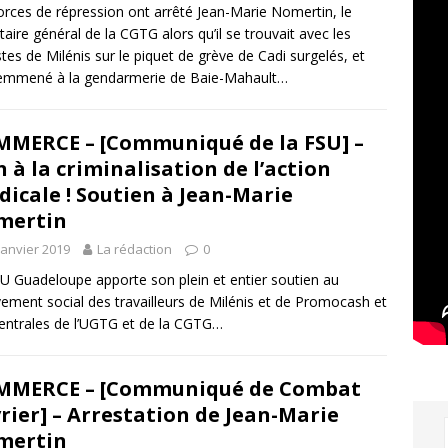
orces de répression ont arrêté Jean-Marie Nomertin, le
taire général de la CGTG alors qu’il se trouvait avec les
stes de Milénis sur le piquet de grève de Cadi surgelés, et
 emmené à la gendarmerie de Baie-Mahault…
MERCE – [Communiqué de la FSU] –
 à la criminalisation de l’action
dicale ! Soutien à Jean-Marie
mertin
janvier 2019
La rédaction
0
U Guadeloupe apporte son plein et entier soutien au
ment social des travailleurs de Milénis et de Promocash et
entrales de l’UGTG et de la CGTG…
MMERCE – [Communiqué de Combat
rier] – Arrestation de Jean-Marie
mertin