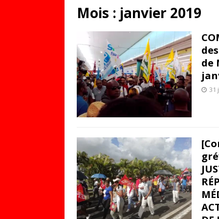
Mois :
janvier 2019
COM
des
de 
jan
31 
[Co
gré
JUS
RÉP
MÉ
ACT