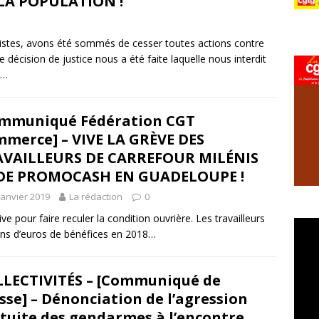
LA POPULATION !
évistes, avons été sommés de cesser toutes actions contre
 décision de justice nous a été faite laquelle nous interdit
S…
mmuniqué Fédération CGT
merce] – VIVE LA GRÈVE DES
AVAILLEURS DE CARREFOUR MILÉNIS
 DE PROMOCASH EN GUADELOUPE !
janvier 2019
La rédaction
0
ve pour faire reculer la condition ouvrière. Les travailleurs
ions d’euros de bénéfices en 2018…
LECTIVITÉS – [Communiqué de
sse] – Dénonciation de l’agression
tuite des gendarmes à l’encontre