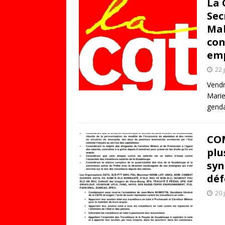
La 
Sec
Mah
con
emp
22 
Vendr
Marie
genda
CO
plu
syn
déf
20 