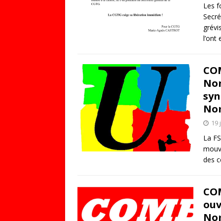
Les f
Secré
grévi
l’ont
COM
Non
syn
No
19 
La FS
mouve
des c
CO
ouv
No