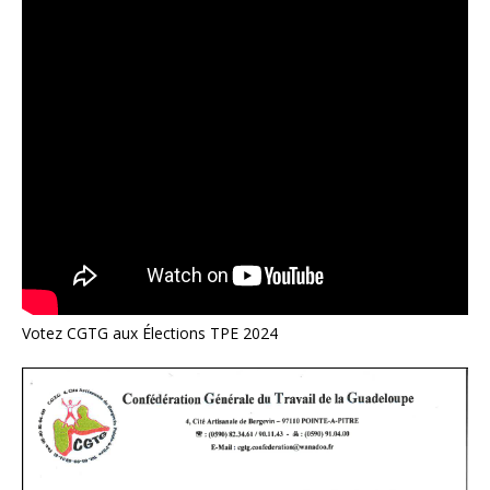
Votez CGTG aux Élections TPE 2024