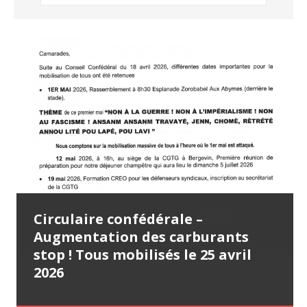
Lettre ouverte (31 juillet 2026)
Communiqué de presse CGTG – SAS
Bilan simplifié exercice 2025
Circulaire confédérale –
Tract CGTG – Appel à la
Distillerie Montébello – Ce n’est
Augmentation des carburants
mobilisation le samedi 25 avril
pas une fatalité ! C’est une mise à
stop ! Tous mobilisés le 25 avril
2026 (22 avril 2026)
mort ! (29 juillet 2026)
2026