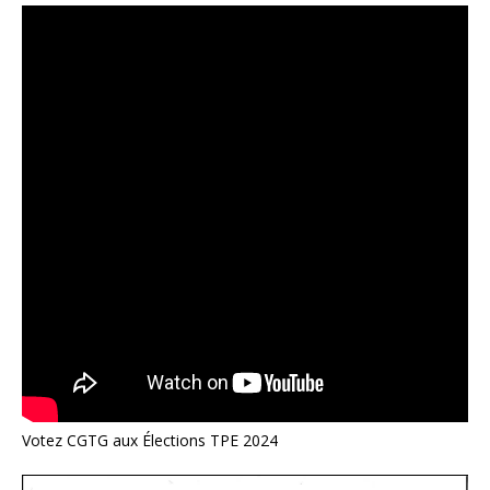
Votez CGTG aux Élections TPE 2024