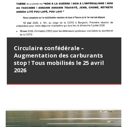
Lettre ouverte (31 juillet 2026)
Communiqué de presse CGTG – SAS
Bilan simplifié exercice 2025
Circulaire confédérale –
Tract CGTG – Appel à la
Distillerie Montébello – Ce n’est
Augmentation des carburants
mobilisation le samedi 25 avril
pas une fatalité ! C’est une mise à
stop ! Tous mobilisés le 25 avril
2026 (22 avril 2026)
mort ! (29 juillet 2026)
2026