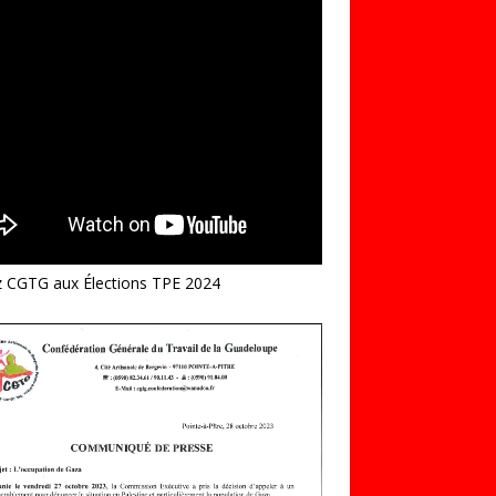
z CGTG aux Élections TPE 2024