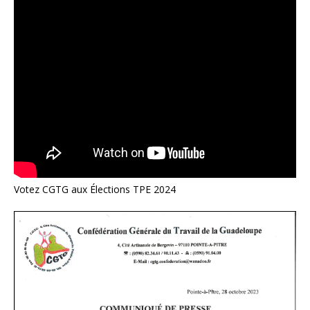
Votez CGTG aux Élections TPE 2024