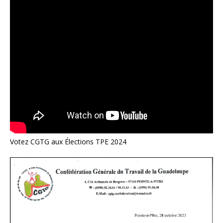
Votez CGTG aux Élections TPE 2024