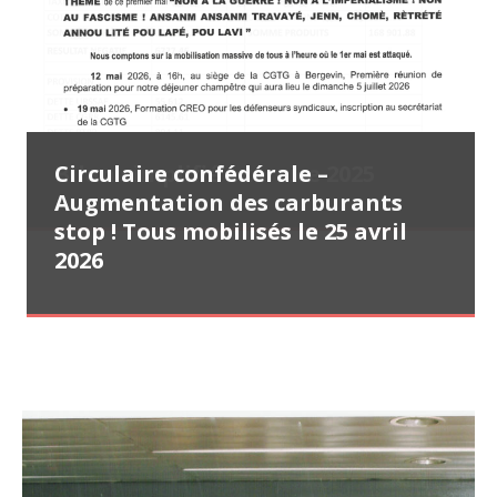
Lettre ouverte (31 juillet 2026)
Communiqué de presse CGTG – SAS
Bilan simplifié exercice 2025
Circulaire confédérale –
Tract CGTG – Appel à la
Distillerie Montébello – Ce n’est
Augmentation des carburants
mobilisation le samedi 25 avril
pas une fatalité ! C’est une mise à
stop ! Tous mobilisés le 25 avril
2026 (22 avril 2026)
mort ! (29 juillet 2026)
2026