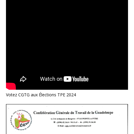
Votez CGTG aux Élections TPE 2024