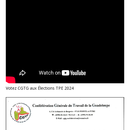
Votez CGTG aux Élections TPE 2024