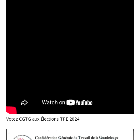
Votez CGTG aux Élections TPE 2024