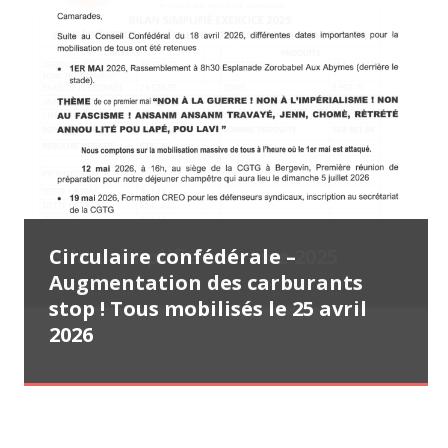
Lettre ouverte (31 juillet 2026)
Communiqué de presse CGTG – SAS
Bilan simplifié exercice 2025
Circulaire confédérale –
Tract CGTG – Appel à la
Distillerie Montébello – Ce n’est
Augmentation des carburants
mobilisation le samedi 25 avril
pas une fatalité ! C’est une mise à
stop ! Tous mobilisés le 25 avril
2026 (22 avril 2026)
mort ! (29 juillet 2026)
2026