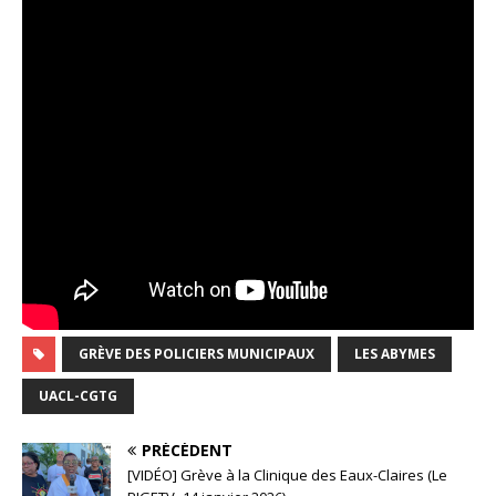
GRÈVE DES POLICIERS MUNICIPAUX
LES ABYMES
UACL-CGTG
PRÉCÉDENT
[VIDÉO] Grève à la Clinique des Eaux-Claires (Le